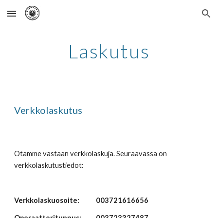
Skip to main content
Skip to navigation
Laskutus
Verkkolaskutus
Otamme vastaan verkkolaskuja. Seuraavassa on 
verkkolaskutustiedot:
Verkkolaskuosoite: 
003721616656
Operaattoritunnus: 
003723327487